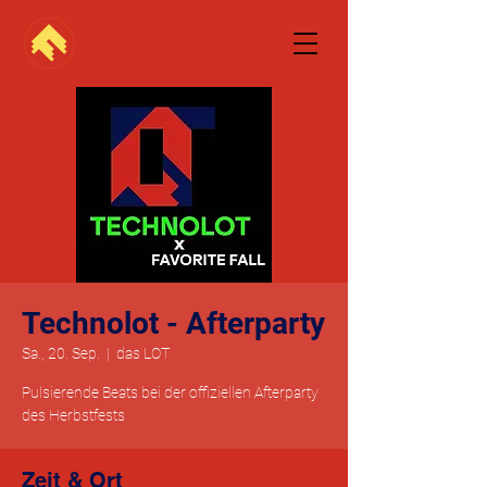
Technolot - Afterparty
Sa., 20. Sep.
  |  
das LOT
Pulsierende Beats bei der offiziellen Afterparty
des Herbstfests
Zeit & Ort