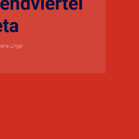
ndviertel
eta
Petra Unger