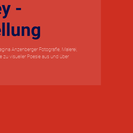
y -
llung
Regina Anzenberger Fotografie, Malerei,
zu visueller Poesie aus und über