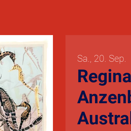
Sa., 20. Sep.
  
Regin
Anzenb
Austra