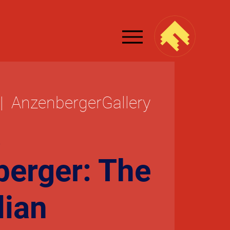
|  
AnzenbergerGallery
a
erger: The
lian