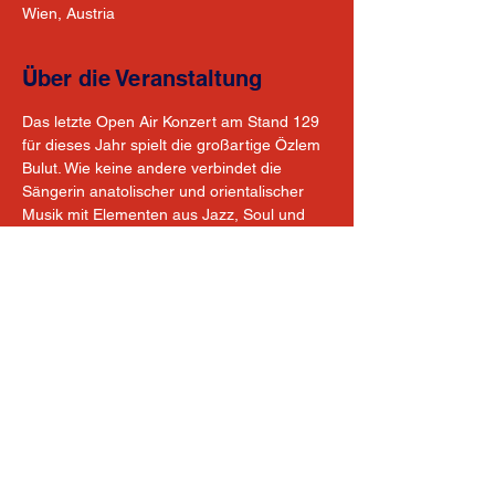
Wien, Austria
Über die Veranstaltung
Das letzte Open Air Konzert am Stand 129 
für dieses Jahr spielt die großartige Özlem 
Bulut. Wie keine andere verbindet die 
Sängerin anatolischer und orientalischer 
Musik mit Elementen aus Jazz, Soul und 
Popmusik zu einem neuen und 
energiegeladenen Mix. Kommt vorbei um 
mit uns die Sommersaison ausklingen zu 
lassen!
https://www.bulut.at/
https://www.instagram.com/stand_129/