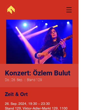
Konzert: Özlem Bulut
Do., 26. Sep.
  |  
Stand 129
Zeit & Ort
26. Sep. 2024, 19:30 – 23:30
Stand 129, Viktor-Adler-Markt 129, 1100