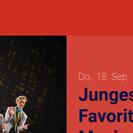
Do., 18. Sep.
 
Junges
Favori