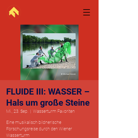
FLUIDE III: WASSER –
Hals um große Steine
Mi., 23. Sep.
  |  
Wasserturm Favoriten
Eine musikalisch bildnerische
Forschungsreise durch den Wiener
Wasserturm