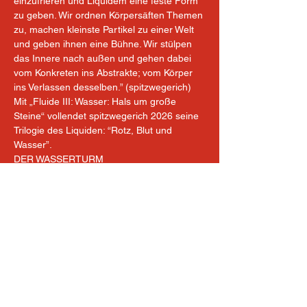
einzufrieren und Liquidem eine feste Form 
zu geben. Wir ordnen Körpersäften Themen 
zu, machen kleinste Partikel zu einer Welt 
und geben ihnen eine Bühne. Wir stülpen 
das Innere nach außen und gehen dabei 
vom Konkreten ins Abstrakte; vom Körper 
ins Verlassen desselben.” (spitzwegerich)
Mit „Fluide III: Wasser: Hals um große 
Steine“ vollendet spitzwegerich 2026 seine 
Trilogie des Liquiden: “Rotz, Blut und 
Wasser”.
DER WASSERTURM
1998/99 zur Wasserversorgung der stark 
wachsenden Metropole, insbesondere der 
beiden hochgelegenen Bezirke 10 und 12 
errichtet, verlor der Wasserturm Favoriten 
durch die Inbetriebnahme der II. Wiener 
Hochquellwasserleitung schon ab 1910 
seine eigentliche Funktion und wurde bis 
zur endgültigen Stilllegung 1969 nur noch 
in Ausnahmefällen in Betrieb genommen. 