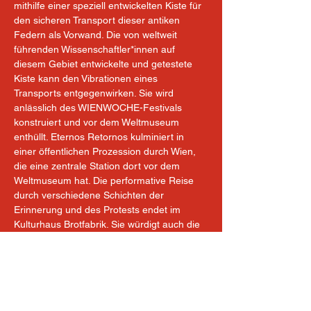
mithilfe einer speziell entwickelten Kiste für 
den sicheren Transport dieser antiken 
Federn als Vorwand. Die von weltweit 
führenden Wissenschaftler*innen auf 
diesem Gebiet entwickelte und getestete 
Kiste kann den Vibrationen eines 
Transports entgegenwirken. Sie wird 
anlässlich des WIENWOCHE-Festivals 
konstruiert und vor dem Weltmuseum 
enthüllt. Eternos Retornos kulminiert in 
einer öffentlichen Prozession durch Wien, 
die eine zentrale Station dort vor dem 
Weltmuseum hat. Die performative Reise 
durch verschiedene Schichten der 
Erinnerung und des Protests endet im 
Kulturhaus Brotfabrik. Sie würdigt auch die 
vielen Stimmen und früheren Bemühungen, 
die sich mit diesen Themen 
auseinandergesetzt haben, indem sie diese 
live verstärkt und filmisch dokumentiert. Im 
Rahmen der Ausstellung im Kulturhaus 