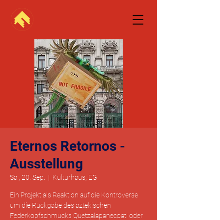
Eternos Retornos -
Ausstellung
Sa., 20. Sep.
  |  
Kulturhaus, EG
Ein Projekt als Reaktion auf die Kontroverse
um die Rückgabe des aztekischen
Federkopfschmucks Quetzalapanecoatl oder