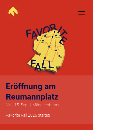
Eröffnung am
Reumannplatz
Mo., 15. Sep.
  |  
Mädchenbühne
Favorite Fall 2025 startet!