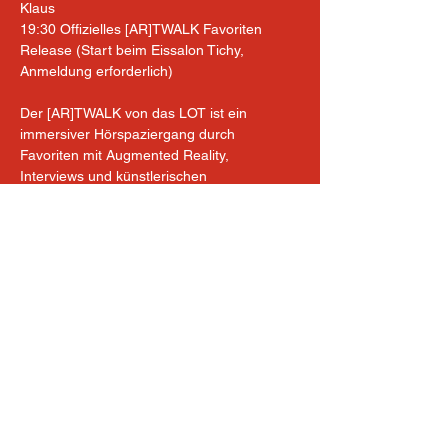
Klaus
19:30 Offizielles [AR]TWALK Favoriten 
Release (Start beim Eissalon Tichy, 
Anmeldung erforderlich)
Der [AR]TWALK von das LOT ist ein 
immersiver Hörspaziergang durch 
Favoriten mit Augmented Reality, 
Interviews und künstlerischen 
Interventionen – täglich vom 15.–20.09. 
kostenlos erlebbar. Alles, was ihr braucht: 
Smartphone, Kopfhörer & Neugier.
Infos & Anmeldung: 
www.lot.wien/artwalk
Eintritt frei!
P.S.: Der 15. September ist auch der 
Internationale Tag der Demokratie! In ganz 
Wien findet ihr an diesem Tag sogenannte 
Demokratie-Stationen und um 18:00 findet 
der Ausklang mit dem Hip-Hop-Dua EsRap 