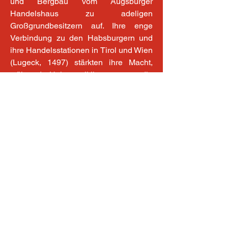
und Bergbau vom Augsburger 
Handelshaus zu adeligen 
Großgrundbesitzern auf. Ihre enge 
Verbindung zu den Habsburgern und 
ihre Handelsstationen in Tirol und Wien 
(Lugeck, 1497) stärkten ihre Macht, 
während Heiratspolitik – etwa die 
Vermählung Ursula Fuggers 1503 – 
ihre Präsenz im österreichischen Adel 
festigte. So kam es wohl auch zur 
Verbindung nach Perchtoldsdorf, das 
durch seine Burg und Privilegien ein 
bevorzugter Ort des Adels war. Dort 
bestand ein Nebenarm der Familie 
Fugger, dessen Sitz später in das 
„Landhaus/Hotel Schindler“ am 
Marktplatz überging. Das Gebäude, 
einst „Gasthaus zum schwarzen Adler“, 
ein gotisches Baujuwel mit Wurzeln im 