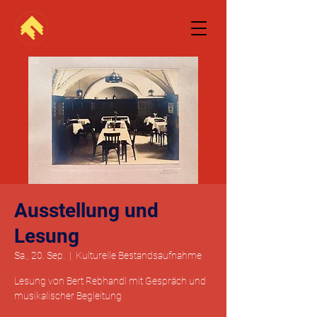
Ausstellung und
Lesung
Sa., 20. Sep.
  |  
Kulturelle Bestandsaufnahme
Lesung von Bert Rebhandl mit Gespräch und
musikalischer Begleitung