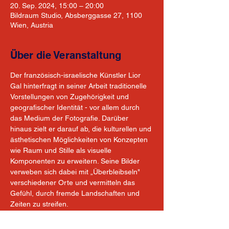
20. Sep. 2024, 15:00 – 20:00
Bildraum Studio, Absberggasse 27, 1100
Wien, Austria
Über die Veranstaltung
Der französisch-israelische Künstler Lior 
Gal hinterfragt in seiner Arbeit traditionelle 
Vorstellungen von Zugehörigkeit und 
geografischer Identität - vor allem durch 
das Medium der Fotografie. Darüber 
hinaus zielt er darauf ab, die kulturellen und 
ästhetischen Möglichkeiten von Konzepten 
wie Raum und Stille als visuelle 
Komponenten zu erweitern. Seine Bilder 
verweben sich dabei mit „Überbleibseln" 
verschiedener Orte und vermitteln das 
Gefühl, durch fremde Landschaften und 
Zeiten zu streifen. 
Im Rahmen seiner Residency im Bildraum 
Studio findet eine Zusammenarbeit mit 