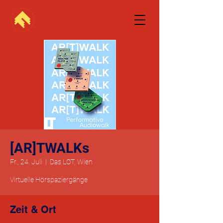
[AR]TWALKs
Fr., 24. Juli
  |  
Das LOT, Wien
Virtuelle Hörspaziergänge
Zeit & Ort