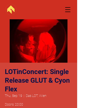
LOTinConcert: Single
Release GLUT & Cyon
Flex
Thu, Sep 19
  |  
Das LOT, Wien
Doors: 20:00