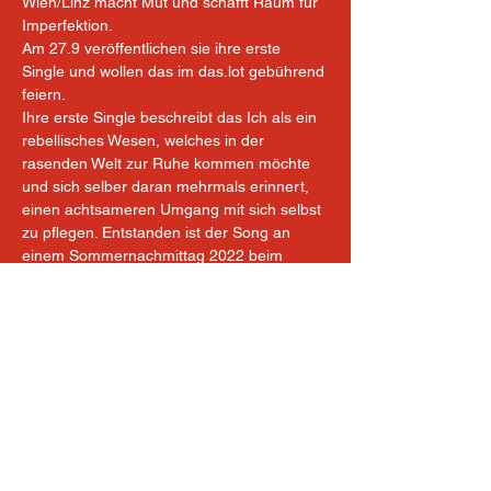
Wien/Linz macht Mut und schafft Raum für 
Imperfektion.
Am 27.9 veröffentlichen sie ihre erste 
Single und wollen das im das.lot gebührend 
feiern.
Ihre erste Single beschreibt das Ich als ein 
rebellisches Wesen, welches in der 
rasenden Welt zur Ruhe kommen möchte 
und sich selber daran mehrmals erinnert, 
einen achtsameren Umgang mit sich selbst 
zu pflegen. Entstanden ist der Song an 
einem Sommernachmittag 2022 beim 
ersten Versuch gemeinsam zu jammen. Mit 
diesem Song wurde das Feuer in uns 
entfacht.
" I already figured it out
And now I see through
The things I used to worry about
Don’t speak to my truth
Once upon a time we didn’t dare to just 
rush around
Who’s the one to blame?