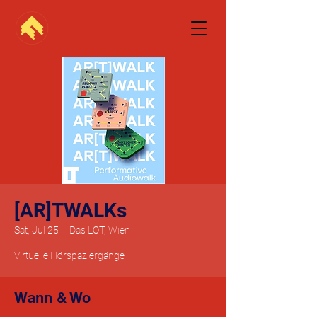
[AR]TWALKs
Sat, Jul 25
  |  
Das LOT, Wien
Virtuelle Hörspaziergänge
Wann & Wo